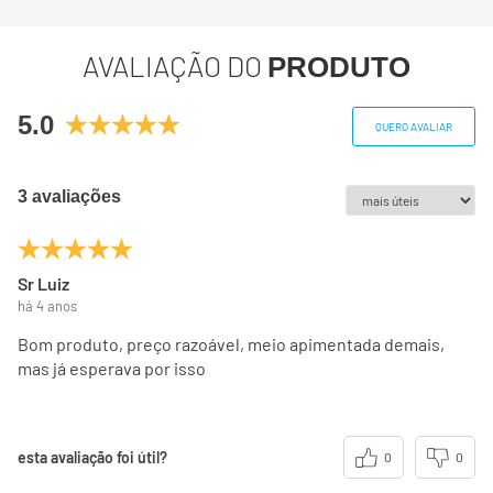
Gorduras trans
0g
**
AVALIAÇÃO DO
PRODUTO
Fibra alimentar
0,52g
2%
5.0
Sódio
147mg
6%
QUERO AVALIAR
-
3 avaliações
(*) Valores diários com base em uma dieta de 2000 kcal
ou 8400 kj. Seus valores podem ser maiores ou menores
dependendo de suas necessidades energéticas
Sr Luiz
(**) Valores diários não estabelecidos.
há 4 anos
Bom produto, preço razoável, meio apimentada demais,
mas já esperava por isso
esta avaliação foi útil?
0
0