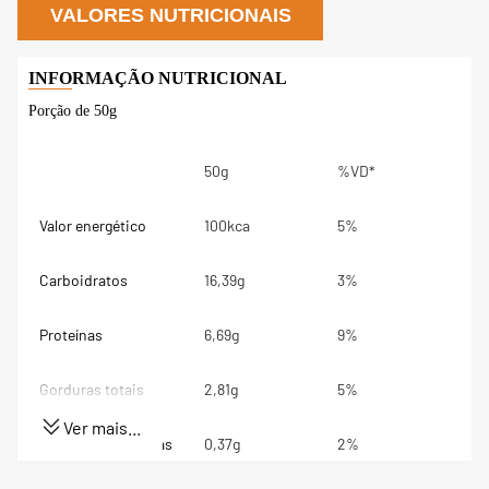
VALORES NUTRICIONAIS
Porção de 50g
50g
%VD*
Valor energético
100kca
5%
Carboidratos
16,39g
3%
Proteínas
6,69g
9%
Gorduras totais
2,81g
5%
Ver mais...
Gorduras Saturadas
0,37g
2%