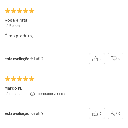
Rosa Hirata
há 5 anos
Óimo produto.
esta avaliação foi útil?
0
0
Marco M.
há um ano
comprador verificado
esta avaliação foi útil?
0
0