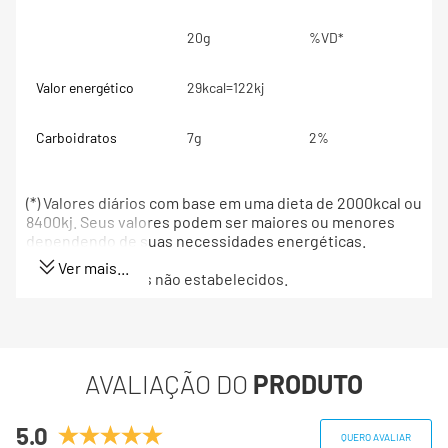
20g
%VD*
Valor energético
29kcal=122kj
Carboidratos
7g
2%
(*) Valores diários com base em uma dieta de 2000kcal ou
8400kj. Seus valores podem ser maiores ou menores
dependendo de suas necessidades energéticas.
Ver mais...
(**) Valores diários não estabelecidos.
AVALIAÇÃO DO
PRODUTO
5.0
QUERO AVALIAR