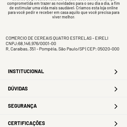
comprometida em trazer as novidades para o seu dia a dia, a fim
de estimular uma vida mais saudável. Criamos esta loja online
para você pedir e receber em casa aquilo que você precisa para
viver melhor.
COMERCIO DE CEREAIS QUATRO ESTRELAS - EIRELI
CNPJ:68.146.976/0001-00
R. Caraíbas, 351 - Pompéia, São Paulo/SP | CEP: 05020-000
INSTITUCIONAL
DÚVIDAS
SEGURANÇA
CERTIFICAÇÕES