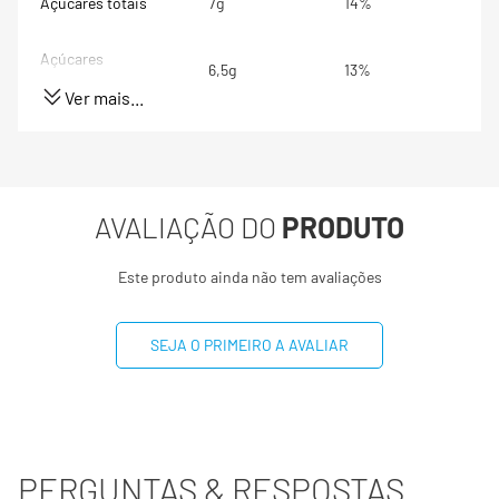
Açúcares totais
7g
14%
Açúcares
6,5g
13%
adicionados
Ver mais...
Fibra alimentar
3,5mg
14%
Sódio
150mg
6%
AVALIAÇÃO DO
PRODUTO
Potássio
17mg
**
Este produto ainda não tem avaliações
Magnésio
63mg
24%
SEJA O PRIMEIRO A AVALIAR
(*) Valores diários com base em uma dieta de 2000kcal ou
8400kj. Seus valores podem ser maiores ou menores
dependendo de suas necessidades energéticas.
(**) Valores diários não estabelecidos.
PERGUNTAS & RESPOSTAS