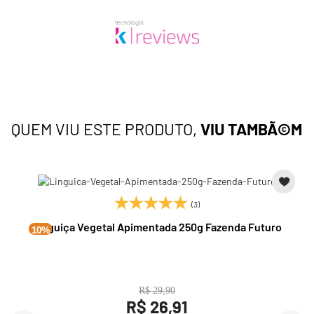
QUEM VIU ESTE PRODUTO,
VIU TAMBÃ©M
(3)
Linguiça Vegetal Apimentada 250g Fazenda Futuro
10%
R$ 29,90
R$ 26,91