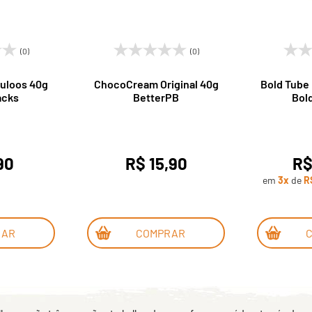
(0)
(0)
uloos 40g
ChocoCream Original 40g
Bold Tube
acks
BetterPB
Bold
90
R$ 15,90
R$
em
3x
de
R
RAR
COMPRAR