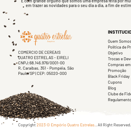
É com grande orgulho que somos uma empresa feita por mulh
em trazer as novidades para o seu dia a dia, a fim de esti
INSTITUCI
Quem Somo
Política de P
COMERCIO DE CEREAIS
Objetivo
QUATRO ESTRELAS - EIRELI
Trocas e Dev
CNPJ:68.146.976/0001-00
Compras em
R. Caraíbas, 351 - Pompéia, São
Promoção
Paulo/SP | CEP: 05020-000
Black Friday
Cupons
Blog
Clube de Fid
Regulamento 
Copyright
2023 © Empório Quatro Estrelas.
. All Right Reserved