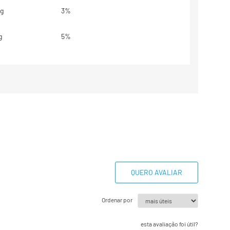
g
3%
g
5%
g
**
g
4%
1mg
1%
base em uma dieta de 2000 kcal ou
odem maiores ou menores
QUERO AVALIAR
essidades energéticas
belecido.
Ordenar por
esta avaliação foi útil?