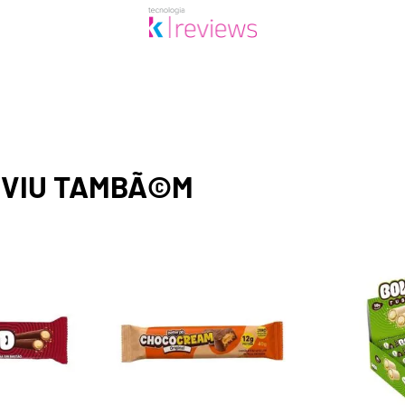
,
VIU TAMBÃ©M