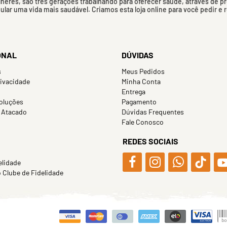
eres, são três gerações trabalhando para oferecer saúde, através de p
mular uma vida mais saudável. Criamos esta loja online para você pedir e
ONAL
DÚVIDAS
s
Meus Pedidos
rivacidade
Minha Conta
Entrega
oluções
Pagamento
 Atacado
Dúvidas Frequentes
Fale Conosco
REDES SOCIAIS
elidade
Clube de Fidelidade
.