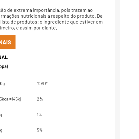
são de extrema importância, pois trazem ao
rmações nutricionais a respeito do produto. De
lista de produtos: o ingrediente que estiver em
meiro, e assim por diante.
NAIS
sopa)
0g
%VD*
5kcal=145kj
2%
g
1%
g
5%