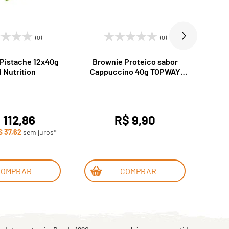
(0)
(0)
 Pistache 12x40g
Brownie Proteico sabor
Bu
 Nutrition
Cappuccino 40g TOPWAY
Ch
Nutrition
 112,86
R$ 9,90
$ 37,62
sem juros*
COMPRAR
COMPRAR