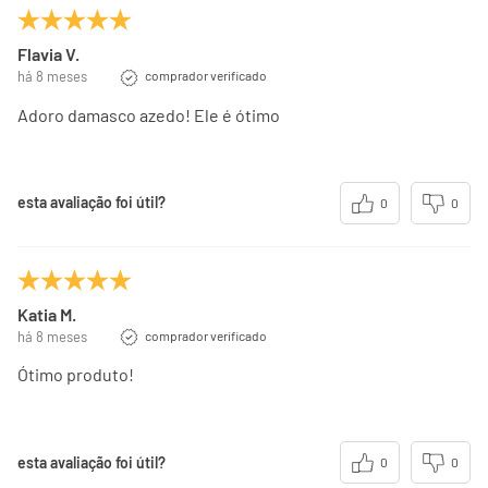
Flavia V.
há 8 meses
comprador verificado
Adoro damasco azedo! Ele é ótimo
esta avaliação foi útil?
0
0
Katia M.
há 8 meses
comprador verificado
Ótimo produto!
esta avaliação foi útil?
0
0