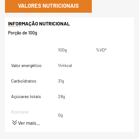
VALORES NUTRICIONAIS
Porção de 100g
100g
%VD*
Valor energético
144kcal
Carboidratos
31g
Açúcares totais
28g
Açúcares
0g
adicionados
Ver mais...
Proteínas
2,4g