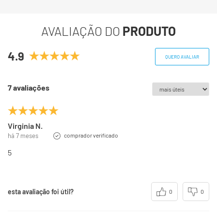
Gorduras totais
0g
AVALIAÇÃO DO
PRODUTO
Gorduras Saturadas
0g
4.9
QUERO AVALIAR
Gorduras trans
0g
**
7 avaliações
Fibra alimentar
2,9g
Sódio
105mg
Virginia N.
há 7 meses
comprador verificado
(*) Valores diários com base em uma dieta de 2000 kcal
5
ou 8400 kj. Seus valores podem ser maiores ou menores
dependendo de suas necessidades energéticas
(**) Valores diários não estabelecidos.
esta avaliação foi útil?
0
0