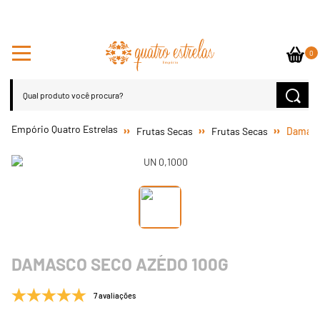
0
Frutas Secas
Frutas Secas
Damasc
DAMASCO SECO AZEDO 100G
7 avaliações