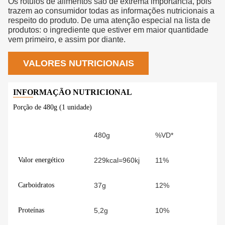
Os rótulos de alimentos são de extrema importância, pois
trazem ao consumidor todas as informações nutricionais a
respeito do produto. De uma atenção especial na lista de
produtos: o ingrediente que estiver em maior quantidade
vem primeiro, e assim por diante.
VALORES NUTRICIONAIS
Porção de 480g (1 unidade)
480g
%VD*
Valor energético
229kcal=960kj
11%
Carboidratos
37g
12%
Proteínas
5,2g
10%