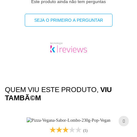
Este produto ainda não tem perguntas
(*) Valores diários com base em uma dieta de 2000kcal
ou 8400kj. Seus valores podem ser maiores ou
SEJA O PRIMEIRO A PERGUNTAR
menores dependendo de suas necessidades
energéticas.
(**) Valores diários não estabelecidos.
QUEM VIU ESTE PRODUTO,
VIU
TAMBÃ©M
(1)