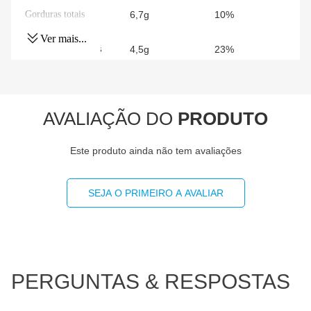
Gorduras totais
6,7g
10%
Ver mais...
Gorduras Saturadas
4,5g
23%
Gorduras trans
0g
**
AVALIAÇÃO DO
PRODUTO
Fibra alimentar
8,1g
32%
Este produto ainda não tem avaliações
Sódio
601mg
30%
Magnésio
39mg
9%
SEJA O PRIMEIRO A AVALIAR
Fósforo
116mg
17%
Vitamina C
19mg
19%
PERGUNTAS & RESPOSTAS
Manganês
0,85mg
28%