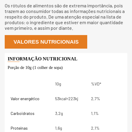
Os rótulos de alimentos são de extrema importância, pois
trazem ao consumidor todas as informações nutricionais a
respeito do produto. De uma atenção especial na lista de
produtos: o ingrediente que estiver em maior quantidade
vem primeiro, e assim por diante.
VALORES NUTRICIONAIS
Porção de 10g (1 colher de sopa)
10g
%VD*
Valor energético
53kcal=223kj
2,7%
Carboidratos
3,2g
1,1%
Proteínas
1,6g
2,1%