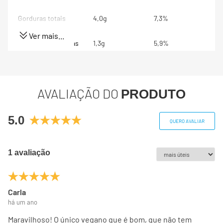
Gorduras totais
4,0g
7,3%
Ver mais...
Gorduras Saturadas
1,3g
5,9%
Gorduras trans
0g
**
AVALIAÇÃO DO
PRODUTO
Fibra alimentar
0,3g
1,2%
5.0
Sódio
31mg
1,3%
QUERO AVALIAR
Cálcio
15,2mg
1,5%
1 avaliação
Ferro
0,5mg
7,1%
Carla
Magnésio
23,2mg
8,9%
há um ano
Zinco
0,5mg
7,1%
Maravilhoso! O único vegano que é bom, que não tem