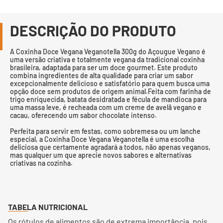
DESCRIÇÃO DO PRODUTO
A Coxinha Doce Vegana Veganotella 300g do Açougue Vegano é
uma versão criativa e totalmente vegana da tradicional coxinha
brasileira, adaptada para ser um doce gourmet. Este produto
combina ingredientes de alta qualidade para criar um sabor
excepcionalmente delicioso e satisfatório para quem busca uma
opção doce sem produtos de origem animal.Feita com farinha de
trigo enriquecida, batata desidratada e fécula de mandioca para
uma massa leve, é recheada com um creme de avelã vegano e
cacau, oferecendo um sabor chocolate intenso.
Perfeita para servir em festas, como sobremesa ou um lanche
especial, a Coxinha Doce Vegana Veganotella é uma escolha
deliciosa que certamente agradará a todos, não apenas veganos,
mas qualquer um que aprecie novos sabores e alternativas
criativas na cozinha.
TABELA NUTRICIONAL
Os rótulos de alimentos são de extrema importância, pois