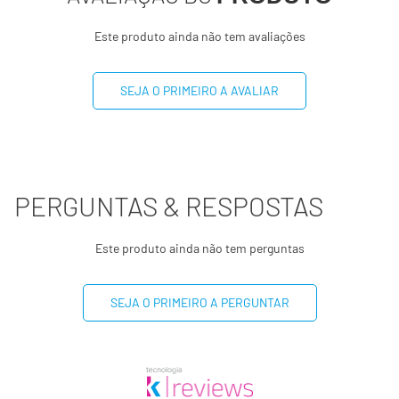
Este produto ainda não tem avaliações
Sódio
58mg
3%
Biotina
28g
127%
SEJA O PRIMEIRO A AVALIAR
Hidroxipropila
2786mg
**
(*) Valores diários com base em uma dieta de 2000kcal ou
PERGUNTAS & RESPOSTAS
8400kj. Seus valores podem ser maiores ou menores
dependendo de suas necessidades energéticas.
Este produto ainda não tem perguntas
(**) Valores diários não estabelecidos.
SEJA O PRIMEIRO A PERGUNTAR