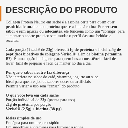
DESCRIÇÃO DO PRODUTO
Collagen Protein Neutro em sachê é a escolha certa para quem quer
praticidade total
e uma proteína que se adapta à rotina. Por ser
sem
sabor
e
sem açúcar ou adoçantes
, ele funciona como um “coringa” para
aumentar o aporte proteico sem mudar o perfil das suas bebidas e
receitas.
Cada porção (1 sachê de 23g) oferece
21g de proteína
e inclui
2,5g de
peptídeos bioativos de colágeno Verisol®
, além de
biotina (vitamina
B7)
. É uma opção inteligente para quem busca consistência: fácil de
levar, fácil de preparar e fácil de manter no dia a dia.
Por que o sabor neutro faz diferença
Não interfere no sabor do café, vitamina, iogurte ou suco
Ideal para quem enjoa de sabores doces ou artificiais
Permite variar o uso sem “cansar” do produto
O que você leva em cada sachê
Porção individual de
23g
(pronta para uso)
21g de proteína
por porção
Verisol® (2,5g)
+
biotina (38 µg)
Ideias simples de uso
Em água para um preparo rápido
Em smoothies e vitaminas para turbinar a rotina