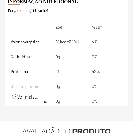
Porção de 23g (1 sachê)
23g
%VD*
Valor energético
84kcal=349kj
4%
Carboidratos
0g
0%
Proteínas
21g
42%
Gorduras totais
0g
0%
Ver mais...
Gorduras Saturadas
0g
0%
Gorduras trans
0g
**
AVALIAÇÃO DO
PRODUTO
Fibra alimentar
0g
0%