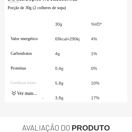
Porção de 30g (2 colheres de sopa)
30g
%VD*
Valor energético
69kcal=290kj
4%
Carboidratos
4g
1%
Proteínas
0,4g
0%
Gorduras totais
5,8g
10%
Ver mais...
Gorduras Saturadas
3,8g
17%
Gorduras trans
0g
**
AVALIAÇÃO DO
PRODUTO
Fibra alimentar
0,2g
1%