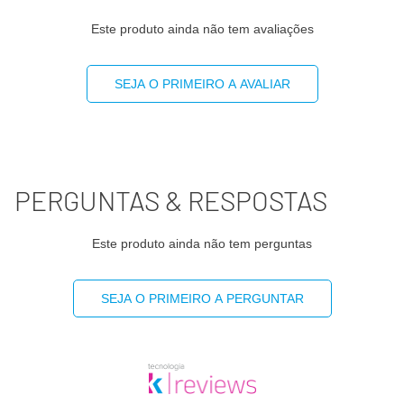
Este produto ainda não tem avaliações
Sódio
4,8mg
0%
Cálcio
44mg
0%
SEJA O PRIMEIRO A AVALIAR
Ferro
0mg
0%
(*) Valores diários com base em uma dieta de 2000 kcal
PERGUNTAS & RESPOSTAS
ou 8400 kj. Seus valores podem maiores ou menores
dependendo de suas necessidades energéticas
Este produto ainda não tem perguntas
(**) valor diário não estabelecido.
SEJA O PRIMEIRO A PERGUNTAR