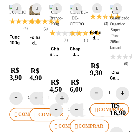
(3)
(4)
(2)
Folha
Funcho
Folhas
de
(1)
(1)
100g
de
Amora
Oliveira
Chá
Chapéu
100g
100g
Branco
de
100g
Couro
(0)
R$
100g
R$
R$
9,30
Chá
3,90
4,90
Gaseifica
R$
R$
Orgânico
4,50
6,00
Super
Puro
269ml
R$
Iamaní
COMPRAR
16,90
COMPRAR
COMPRAR
COMPRAR
COMPRAR