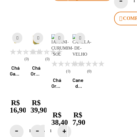
COM
(0)
(0)
Chá
Chá
(0)
(0)
Gaseificado
Orgânico
Orgânico
Energia
Chá
Canela
Energia
Vital
Orgânico
de
Vital
15
Curumim
Velho
269ml
Sachês
Sol
100g
R$
R$
Iamaní
Iamaní
15
Sachês
16,90
39,90
R$
R$
Iamaní
38,40
7,90