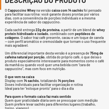
DESCRIÇÃO DO PRODUTO
O
Cappuccino Whey
na versão
caixa com 14 sachês
foi pensado
para facilitar sua rotina: você garante doses prontas por vários
dias, com a conveniência de porções individuais e a mesma
experiência de sabor do cappuccino.
Cada sachê entrega
22g de proteína
, a partir de um blend de
whey
protein hidrolisado e isolado
, combinado com
peptídeos de
colágeno
. O sabor traz café presente, cacau e um toque de canela
— com perfil aromático e cremosidade que tornam o uso frequente
mais agradável.
Um diferencial importante desta versão é a presença de
75mg de
cafeína natural por porção
, obtida do próprio café, o que deixa o
produto especialmente interessante para momentos como o café
da manhã ou quando você quer uma bebida com “cara de
cappuccino”, mas com foco em nutrição.
O que vem na caixa
Display com
14 sachês
, totalizando
14 porções
Doses individuais para facilitar organização e rotina
Ideal para ter “estoque pronto” para o dia a dia
Para quem o formato caixa faz mais sentido
Quem quer praticidade diária sem se preocupar com medição
Quem prefere levar sachês para diferentes lugares (trabalho,
treino, viagens)