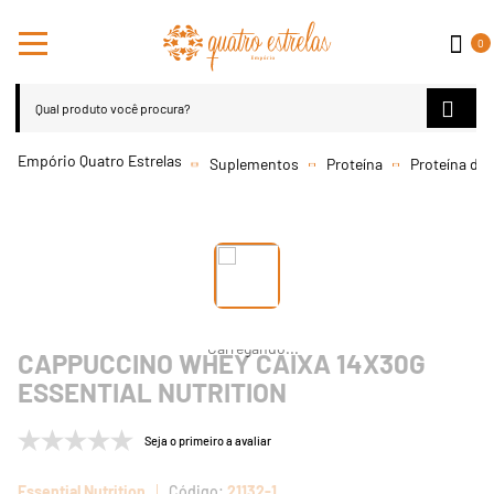
0
Suplementos
Proteína
Proteína do 
CAPPUCCINO WHEY CAIXA 14X30G
ESSENTIAL NUTRITION
Seja o primeiro a avaliar
Essential Nutrition
21132-1