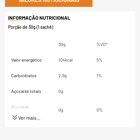
Porção de 30g (1 sachê)
30g
%VD*
Valor energético
104kcal
5%
Carboidratos
2,9g
1%
Açúcares totais
0g
Açúcares
0g
0%
adicionados
Ver mais...
Proteínas
22g
44%