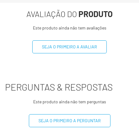
Gorduras totais
0,5g
1%
AVALIAÇÃO DO
PRODUTO
Gorduras Saturadas
0,2g
1%
Este produto ainda não tem avaliações
Gorduras trans
0g
**
SEJA O PRIMEIRO A AVALIAR
Fibra alimentar
0,7g
3%
Sódio
93mg
5%
Cálcio
88mg
9%
PERGUNTAS & RESPOSTAS
Ferro
0,7mg
5%
Este produto ainda não tem perguntas
Magnésio
22mg
5%
SEJA O PRIMEIRO A PERGUNTAR
Fósforo
58mg
8%