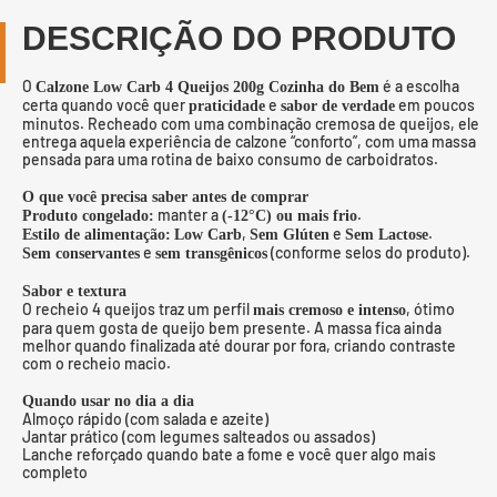
DESCRIÇÃO DO PRODUTO
O
é a escolha
Calzone Low Carb 4 Queijos 200g Cozinha do Bem
certa quando você quer
e
em poucos
praticidade
sabor de verdade
minutos. Recheado com uma combinação cremosa de queijos, ele
entrega aquela experiência de calzone “conforto”, com uma massa
pensada para uma rotina de baixo consumo de carboidratos.
O que você precisa saber antes de comprar
manter a
.
Produto congelado:
(-12°C) ou mais frio
,
e
.
Estilo de alimentação:
Low Carb
Sem Glúten
Sem Lactose
e
(conforme selos do produto).
Sem conservantes
sem transgênicos
Sabor e textura
O recheio 4 queijos traz um perfil
, ótimo
mais cremoso e intenso
para quem gosta de queijo bem presente. A massa fica ainda
melhor quando finalizada até dourar por fora, criando contraste
com o recheio macio.
Quando usar no dia a dia
Almoço rápido (com salada e azeite)
Jantar prático (com legumes salteados ou assados)
Lanche reforçado quando bate a fome e você quer algo mais
completo