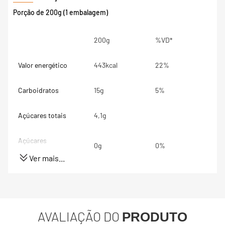
Porção de 200g (1 embalagem)
200g
%VD*
Valor energético
443kcal
22%
Carboidratos
15g
5%
Açúcares totais
4,1g
Açúcares
0g
0%
adicionados
Ver mais...
Proteínas
23g
46%
Gorduras totais
30g
46%
AVALIAÇÃO DO
PRODUTO