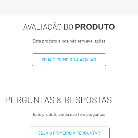
Proteínas
10g
20%
Gorduras totais
12g
18%
AVALIAÇÃO DO
PRODUTO
Gorduras Saturadas
8,5g
43%
Este produto ainda não tem avaliações
Gorduras trans
0g
0%
SEJA O PRIMEIRO A AVALIAR
Fibra alimentar
2g
8%
Sódio
26mg
1%
Polióis
8g
0%
PERGUNTAS & RESPOSTAS
(*) Valores diários com base em uma dieta de 2000 kcal
Este produto ainda não tem perguntas
ou 8400 kj. Seus valores podem maiores ou menores
dependendo de suas necessidades energéticas
SEJA O PRIMEIRO A PERGUNTAR
(**) valor diário não estabelecido.