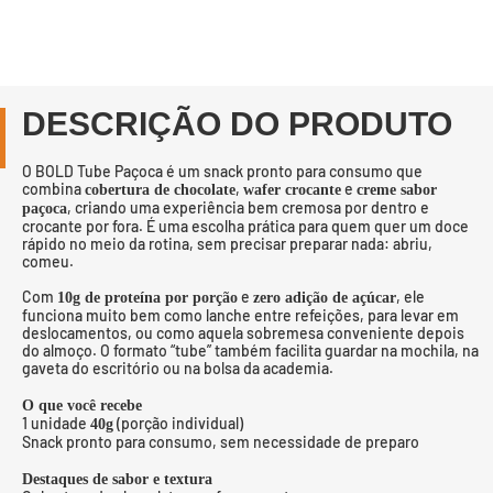
DESCRIÇÃO DO PRODUTO
O BOLD Tube Paçoca é um snack pronto para consumo que
combina
,
e
cobertura de chocolate
wafer crocante
creme sabor
, criando uma experiência bem cremosa por dentro e
paçoca
crocante por fora. É uma escolha prática para quem quer um doce
rápido no meio da rotina, sem precisar preparar nada: abriu,
comeu.
Com
e
, ele
10g de proteína por porção
zero adição de açúcar
funciona muito bem como lanche entre refeições, para levar em
deslocamentos, ou como aquela sobremesa conveniente depois
do almoço. O formato “tube” também facilita guardar na mochila, na
gaveta do escritório ou na bolsa da academia.
O que você recebe
1 unidade
(porção individual)
40g
Snack pronto para consumo, sem necessidade de preparo
Destaques de sabor e textura