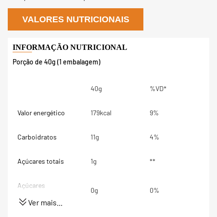
VALORES NUTRICIONAIS
Porção de 40g (1 embalagem)
40g
%VD*
Valor energético
179kcal
9%
Carboidratos
11g
4%
Açúcares totais
1g
**
Açúcares
0g
0%
adicionados
Ver mais...