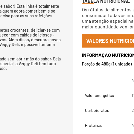
TABELA NUTRICIONAL
 sabor! Esta linha é totalmente
Os rótulos de alimentos 
ara quem adora comer bem e se
consumidor todas as info
ecisa para as suas refeições
uma atenção especial na 
maior quantidade vem pri
etes crocantes, deliciar-se com
uecer com caldos deliciosos -
tivos. Além disso, descubra novos
VALORES NUTRICIO
eggy Deli, é possível ter uma
ade sem abrir mão do sabor. Seja
especial, a Veggy Deli tem tudo
Porção de 480g (1 unidade)
oso.
4
Valor energético
1
Carboidratos
2
Proteínas
4