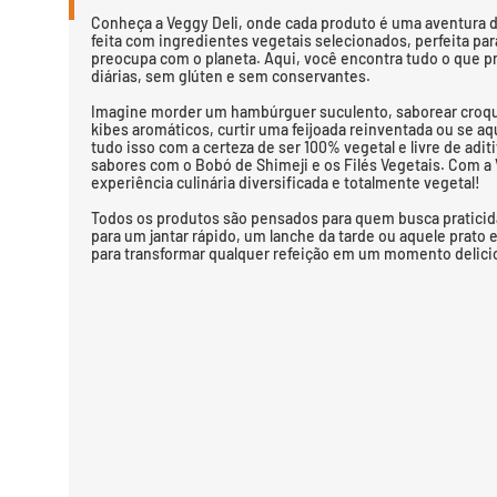
Conheça a Veggy Deli, onde cada produto é uma aventura de
feita com ingredientes vegetais selecionados, perfeita p
preocupa com o planeta. Aqui, você encontra tudo o que pr
diárias, sem glúten e sem conservantes.
Imagine morder um hambúrguer suculento, saborear croqu
kibes aromáticos, curtir uma feijoada reinventada ou se aq
tudo isso com a certeza de ser 100% vegetal e livre de adi
sabores com o Bobó de Shimeji e os Filés Vegetais. Com a V
experiência culinária diversificada e totalmente vegetal!
Todos os produtos são pensados para quem busca praticid
para um jantar rápido, um lanche da tarde ou aquele prato 
para transformar qualquer refeição em um momento delici