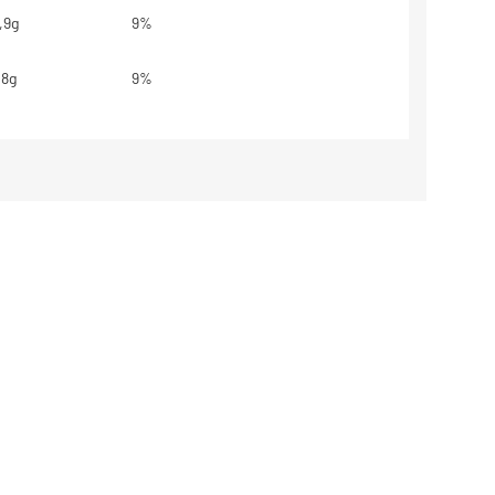
,9g
9%
,8g
9%
g
**
,4g
18%
645mg
32%
,9mg
54%
279mg
40%
59mg
59%
,7mg
57%