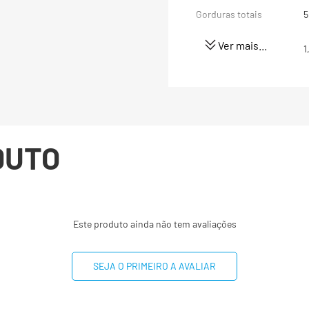
Gorduras totais
5
Ver mais...
Gorduras Saturadas
1
Gorduras trans
0
Fibra alimentar
4
DUTO
Sódio
Zinco
5
Fósforo
Este produto ainda não tem avaliações
Vitamina C
SEJA O PRIMEIRO A AVALIAR
Manganês
1