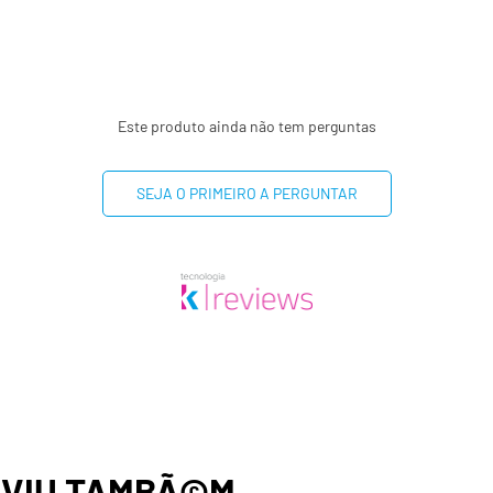
(*) Valores diários com 
8400kj. Seus valores po
dependendo de suas nec
(**) Valores diários não 
Este produto ainda não tem perguntas
SEJA O PRIMEIRO A PERGUNTAR
,
VIU TAMBÃ©M