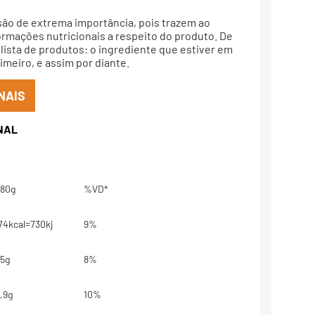
são de extrema importância, pois trazem ao
rmações nutricionais a respeito do produto. De
lista de produtos: o ingrediente que estiver em
meiro, e assim por diante.
NAIS
80g
%VD*
74kcal=730kj
9%
5g
8%
,9g
10%