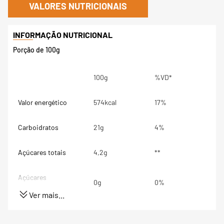
VALORES NUTRICIONAIS
Porção de 100g
100g
%VD*
Valor energético
574kcal
17%
Carboidratos
21g
4%
Açúcares totais
4,2g
**
Açúcares
0g
0%
adicionados
Ver mais...
Proteínas
23g
28%