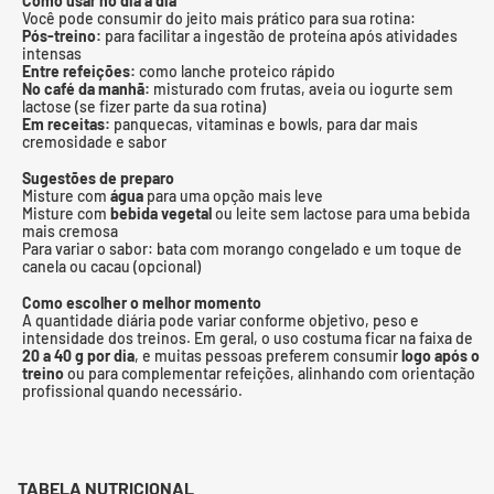
Como usar no dia a dia
Você pode consumir do jeito mais prático para sua rotina:
Pós-treino:
para facilitar a ingestão de proteína após atividades
intensas
Entre refeições:
como lanche proteico rápido
No café da manhã:
misturado com frutas, aveia ou iogurte sem
lactose (se fizer parte da sua rotina)
Em receitas:
panquecas, vitaminas e bowls, para dar mais
cremosidade e sabor
Sugestões de preparo
Misture com
água
para uma opção mais leve
Misture com
bebida vegetal
ou leite sem lactose para uma bebida
mais cremosa
Para variar o sabor: bata com morango congelado e um toque de
canela ou cacau (opcional)
Como escolher o melhor momento
A quantidade diária pode variar conforme objetivo, peso e
intensidade dos treinos. Em geral, o uso costuma ficar na faixa de
20 a 40 g por dia
, e muitas pessoas preferem consumir
logo após o
treino
ou para complementar refeições, alinhando com orientação
profissional quando necessário.
TABELA NUTRICIONAL