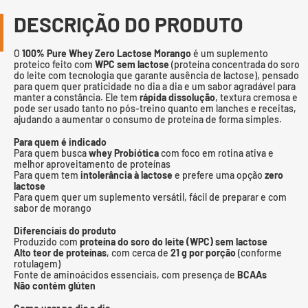
DESCRIÇÃO DO PRODUTO
O
100% Pure Whey Zero Lactose Morango
é um suplemento
proteico feito com
WPC sem lactose
(proteína concentrada do soro
do leite com tecnologia que garante ausência de lactose), pensado
para quem quer praticidade no dia a dia e um sabor agradável para
manter a constância. Ele tem
rápida dissolução
, textura cremosa e
pode ser usado tanto no pós-treino quanto em lanches e receitas,
ajudando a aumentar o consumo de proteína de forma simples.
Para quem é indicado
Para quem busca
whey Probiótica
com foco em rotina ativa e
melhor aproveitamento de proteínas
Para quem tem
intolerância à lactose
e prefere uma opção
zero
lactose
Para quem quer um suplemento versátil, fácil de preparar e com
sabor de morango
Diferenciais do produto
Produzido com
proteína do soro do leite (WPC) sem lactose
Alto teor de proteínas
, com cerca de
21 g por porção
(conforme
rotulagem)
Fonte de aminoácidos essenciais, com presença de
BCAAs
Não contém glúten